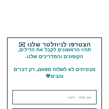
חנות
Ugreen
הצטרפו לניוזלטר שלנו ✉️
תהיו הראשונים לקבל את הדילים,
🥇 חנות מובילה / 98.9% פידבקים חיוביים /
1.8M
הקופונים והמדריכים שלנו.
עוקבים
חנות נהדרת עם מוצרים מעולים, מחירים שווים והחנות
מבטיחים לא לשלוח ספאם, רק דברים
מציעה גם קופוני הנחה בנוסף
טובים
💙
למעבר לחנות לחצו על התמונה: