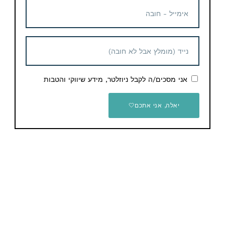
אני מסכים/ה לקבל ניוזלטר, מידע שיווקי והטבות
חנות
Anker
🥇 חנות מובילה / 98% פידבקים חיוביים / 3.1M
יאלה, אני אתכם🤍
עוקבים
חנות מצוינת וותיקה שתוכלו למצוא בה אוזניות, מטענים,
כבלים, רמקולים ועוד מגוון ענק של מוצרים סופר איכותיים
ובמחירים לגמרי אטרקטיביים.
למעבר לחנות לחצו על התמונה: