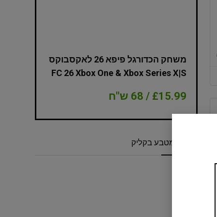
משחק הכדורגל פיפא 26 לאקסבוקס
II – Gold Edition Xbox
FC 26 Xbox One & Xbox Series 
£ / 68 ש"ח
£8.99 / 38 ש"ח
המרת מטבע בקליק