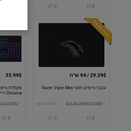
0
0
0
מ
מ
ל
י
ץ
D
O
D
-
A
L
I
29.39$ / 94 ש"ח
35.99$
עכבר גיימינג חוטי Razer Viper Mini
Chroma רייזר
קונסולות משחקים ואביזרים
מקלדות ועכב
4 שנים ago
0
0
0