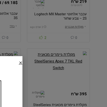
219 ש"ח
69.18$ / 258 ש"ח
379 ש"ח
עכבר אלחוטי Logitech MX Master
3S
2S – צבע שחור
כללי
מקלדות ועכברים
2 שנים ago
סט 12 קופסאות אחסון מזכוכית
מכונת גילוח 
Finedine – סך הכל 24 חלקים
S5880/81 סידרה 5400
0
2
0
95 ש"ח
89.96$ / 283 ש"ח
139 ש"ח
395 ש"ח
72.89$ / 249 ש"ח
מקלדת גיימרים מכאנית SteelSeries
מקלדת גיימי