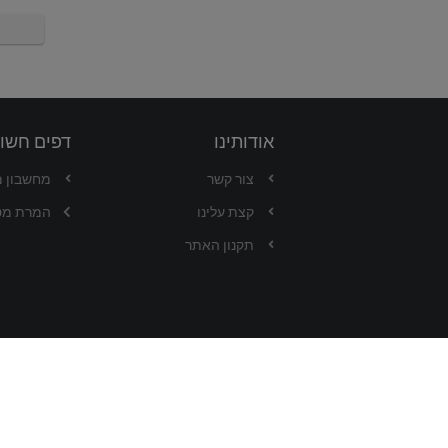
אודותינו
דפים חשו
צור קשר
מחשבון 
קצת עלינו
המרת מט
תקנון האתר
כל הזכויות שמורות ל-DOD-ALI