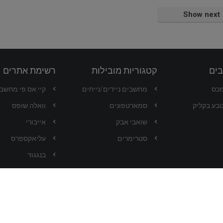
Show next
בים
קטגוריות מובילות
רשימת אתרים
מכס
מחשבים ניידים/נייחים
קיי.אס.פי מחשבים -
בע בקליק
סמארטפונים
וואלה שופס
שואבי אבק
אייבורי
סטרימרים
עליאקספרס
בנגגוד