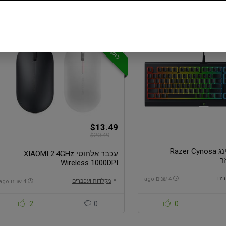
0
0
0
לזמן מוגבל!
-34%
$13.49
$20.49
מקלדת גיימינג Razer Cynosa
עכבר אלחוטי XIAOMI 2.4GHz
Wireless 1000DPI
רים
4 שנים ago
מקלדות ועכברים
4 שנים ago
2
0
0