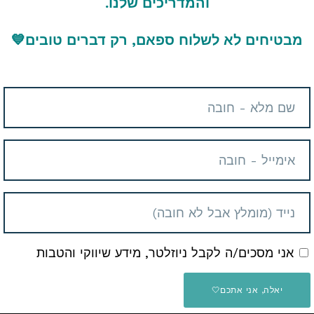
והמדריכים שלנו.
ALLOY Origins Core RGB
SteelSe
Mechanical Gaming Keyboard
רים
מקלדות ועכברים
4 שנים ago
4 שנים ago
מבטיחים לא לשלוח ספאם, רק דברים טובים
💙
0
0
0
קופון הנחה
31.99$ / 106 ש"ח
אני מסכים/ה לקבל ניוזלטר, מידע שיווקי והטבות
 מקלדת, אוזניות, עכבר
עכבר אלחוטי נטען למחשב Rapoo
ומשטח לעכבר HP Pavilion Gamer's
MT750L
יאלה, אני אתכם🤍
רים
מקלדות ועכברים
4 שנים ago
4 שנים ago