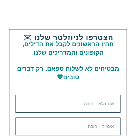
קופון הנחה
32.63$ / 107 ש"ח
צמיד חכם Xiaomi Mi Band 6 גרסה
גלובלית
הצטרפו לניוזלטר שלנו ✉️
תהיו הראשונים לקבל את הדילים,
שעונים / צמידים חכמים
4 שנים ago
הקופונים והמדריכים שלנו.
1
0
מבטיחים לא לשלוח ספאם, רק דברים
טובים
💙
לזמן מוגבל!
74.99$ / 261 ש"ח
שעון חכם Amazfit GTS 2 Mini
שעונים / צמידים חכמים
4 שנים ago
1
0