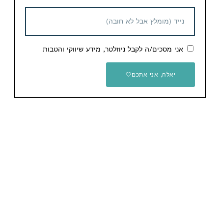
61.05$ / 198 ש"ח
שעון ספורט Amazfit GTS
אני מסכים/ה לקבל ניוזלטר, מידע שיווקי והטבות
יאלה, אני אתכם🤍
שעונים / צמידים חכמים
4 שנים ago
0
0
קופון הנחה
142.08$ / 463 ש"ח
שעון חכם Amazfit GTR 2 עם מסך אמולד
שעונים חכמים
4 שנים ago
0
0