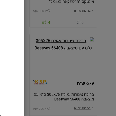
אינטקס "הרפתקאה בג'ונגל"
Adventure דגם 56132EP
בריכות שחייה
בריכות שחייה
2 שנים ago
0
4
0
679 ש"ח
769 ש"ח
בריכת צינורות עגולה 305X76 ס"מ עם
משאבה 56408 Bestway
משאבה 56416 Bestway
בריכות שחייה
בריכות שחייה
4 שנים ago