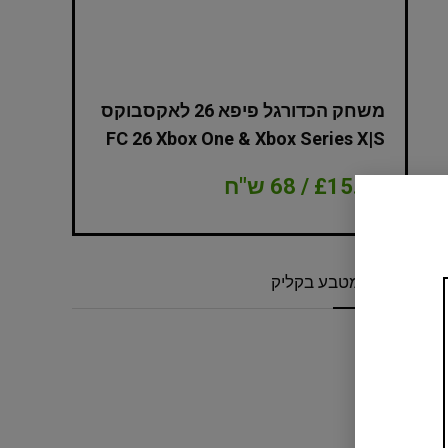
NBA 2K
משחק הכדורגל פיפא 26 לאקסבוקס
Edition Xbox
FC 26 Xbox One & Xbox Series X|S
£15.99 / 68 ש"ח
£8.99 / 38 ש"ח
המרת מטבע בקליק