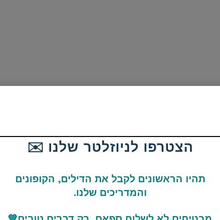
מכונת גילוח Philips Norelco
משחק הכדורסל 26 XBOX
54
SERIES X / ONE
£12.99 / 52 ש"ח
הצטרפו לניוזלטר שלנו ✉️
תהיו הראשונים לקבל את הדילים, הקופונים
והמדריכים שלנו.
מבטיחים לא לשלוח ספאם, רק דברים טובים
💙