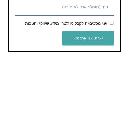
אני מסכים/ה לקבל ניוזלטר, מידע שיווקי והטבות
יש לכם שאלות / הערות / הארות לגבי המוצר? תשאירו
תגובה
יאלה, אני אתכם🤍
השאר תגובה