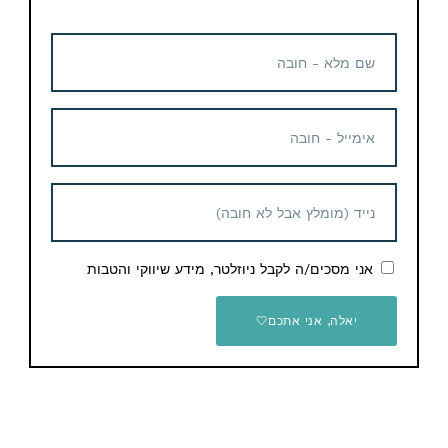
והעוצמתי 45W מבית Baseus
200W עם 8 חיבורים וטעינה
כולל כבל USB-C
מהירה
11.03$ / 36 ש"ח
54.79$ / 180 ש"ח
קופון הנחה
לזמן מוגבל!
מטען הרכב העוצמתי Baseus
100W עם כבל כפול Type-C
אני מסכים/ה לקבל ניוזלטר, מידע שיווקי והטבות
19.67$ / 65 ש"ח
יאלה, אני אתכם🤍
סוללת גיבוי ניידת UGREEN
Nexode 165W 20000mAh
עם טעינה מהירה PD3.0
48.18$ / 155 ש"ח