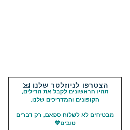
Email
WhatsApp
Facebook
Telegram
תגיות
Aliexpress
מוצרים נוספים קשורים
הצטרפו לניוזלטר שלנו ✉️
תהיו הראשונים לקבל את הדילים,
הקופונים והמדריכים שלנו.
קופון הנחה
קופון הנחה
מבטיחים לא לשלוח ספאם, רק דברים
טובים
💙
מטען הרכב הקומפקטי
מטען העל UGREEN GaN