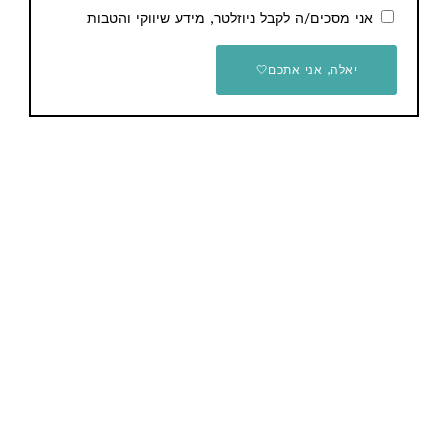
Action 4 בגרסת Standard
אני מסכים/ה לקבל ניוזלטר, מידע שיווקי והטבות
421.51$ / 1,387 ש"ח
Combo
€210.04 / 793 ש"ח
יאלה, אני אתכם🤍
ממליץ Dod-Ali
זכרון נייד SAMSUNG BAR
Plus 512GB
כרטיס זכרון Samsung Pro
59.99$ / 198 ש"ח
Plus בנפח 1TB כולל מתאם
74.99$ / 246 ש"ח
יש לכם שאלות / הערות / הארות לגבי המוצר? תשאירו