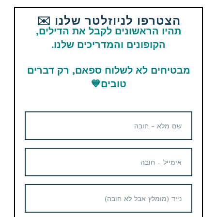
הצטרפו לניוזלטר שלנו ✉️
Email
WhatsApp
Facebook
תהיו הראשונים לקבל את הדילים,
הקופונים והמדריכים שלנו.
Telegram
מבטיחים לא לשלוח ספאם, רק דברים
תגיות
Amazon
טובים
💙
מוצרים נוספים קשורים
GoPro HERO13 Black כולל 3
סוללות, מטען כפול, כרטיס
מצלמת אקסטרים DJI Osmo
64GB SanDisk וקייס למצלמה