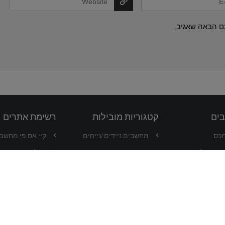
ם הבאה שאגיב.
בים
קטגוריות מובילות
רשימת אתרים
מכס
מחשבים ניידים/נייחים
קיי.אס.פי מחשבים -
בע בקליק
סמארטפונים
וואלה שופס
שואבי אבק
אייבורי
סטרימרים
עליאקספרס
בנגגוד