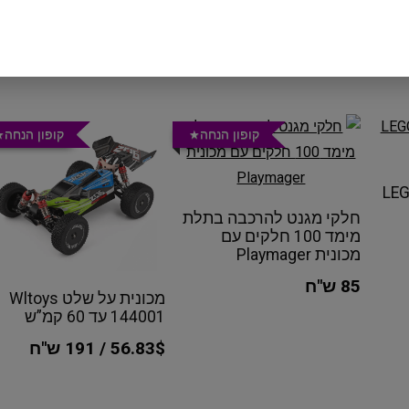
קופון הנחה
קופון הנחה
LEG
חלקי מגנט להרכבה בתלת
מימד 100 חלקים עם
מכונית Playmager
85 ש"ח
מכונית על שלט Wltoys
144001 עד 60 קמ”ש
56.83$ / 191 ש"ח