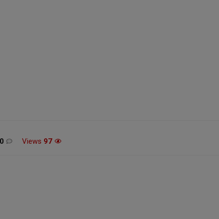
מכונת גילוח Philips Norelco
משחק הכדורסל 26 XBOX
54
SERIES X / ONE
£12.99 / 52 ש"ח
0
Views
97