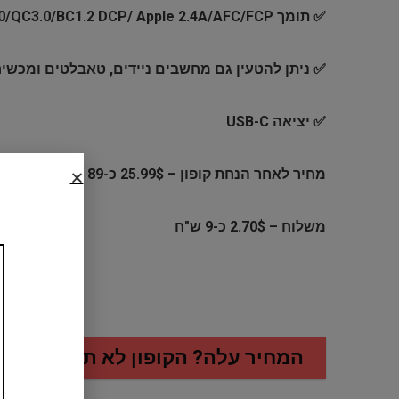
✅ תומך PD3.0/QC2.0/QC3.0/BC1.2 DCP/ Apple 2.4A/AFC/FCP
✅ ניתן להטעין גם מחשבים ניידים, טאבלטים ומכשיר
✅ יציאה USB-C
מחיר לאחר הנחת קופון – 25.99$ כ-89 ש"ח
משלוח – 2.70$ כ-9 ש"ח
המחיר עלה? הקופון לא תקף? לחצו 