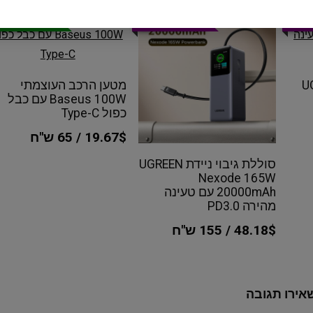
חה
קופון הנחה
לזמן מוגבל!
UGR
מטען הרכב העוצמתי
Baseus 100W עם כבל
כפול Type-C
19.67$ / 65 ש"ח
סוללת גיבוי ניידת UGREEN
Nexode 165W
20000mAh עם טעינה
מהירה PD3.0
48.18$ / 155 ש"ח
אירו תגובה