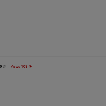
מכונת גילוח Philips Norelco
משחק הכדורסל 26 XBOX
54
SERIES X / ONE
£12.99 / 52 ש"ח
0
Views
108