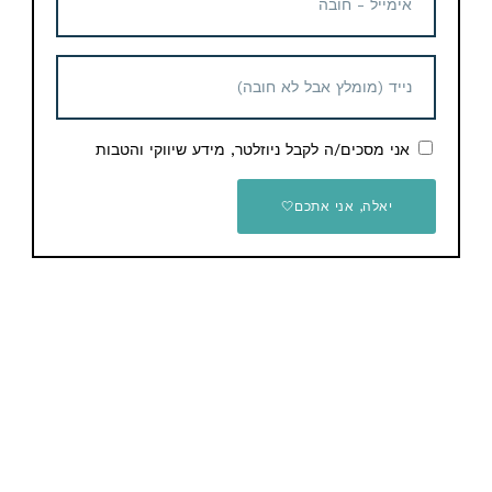
מצלמת אקסטרים GoPro
HERO13 Black צבע לבן
396.84$ / 1,415 ש"ח
אני מסכים/ה לקבל ניוזלטר, מידע שיווקי והטבות
יש לכם שאלות / הערות / הארות לגבי המוצר? תשאירו
יאלה, אני אתכם🤍
תגובה
השאר תגובה