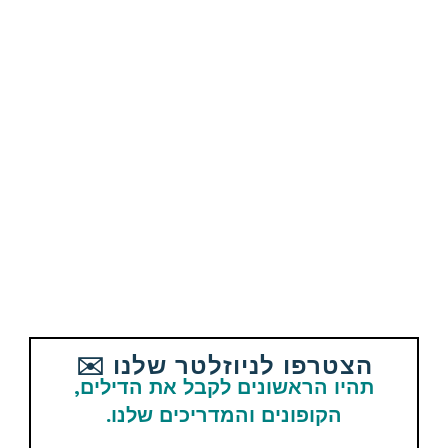
אהבתם את הדיל? תשתפו עם
החברים והמשפחה
Email
WhatsApp
Facebook
Telegram
הצטרפו לניוזלטר שלנו ✉️
תגיות
Aliexpress
תהיו הראשונים לקבל את הדילים,
הקופונים והמדריכים שלנו.
מוצרים נוספים קשורים