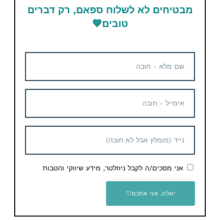
מבטיחים לא לשלוח ספאם, רק דברים
טובים
💙
קופון הנחה
מצלמת רשת Xiaovv מבית
שיואמי Xiaomi
13.88$ / 45 ש"ח
מצלמת רשת עם חיבור USB
ללא התקנה 720P | מושלם
לשיחות ZOOM SKYPE ועוד
59 ₪
אני מסכים/ה לקבל ניוזלטר, מידע שיווקי והטבות
יאלה, אני אתכם🤍