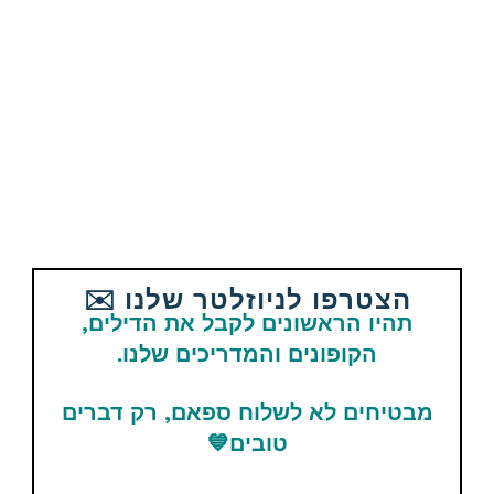
Email
WhatsApp
Facebook
Telegram
תגיות
cd-keys
מוצרים נוספים קשורים
הצטרפו לניוזלטר שלנו ✉️
תהיו הראשונים לקבל את הדילים,
הקופונים והמדריכים שלנו.
מבטיחים לא לשלוח ספאם, רק דברים
משחק הכדורסל NBA 2K26
XBOX SERIES X / ONE
טובים
💙
משחק הכדורגל פיפא 26
לאקסבוקס FC 26 Xbox One
£12.99 / 52 ש"ח
& Xbox Series X|S