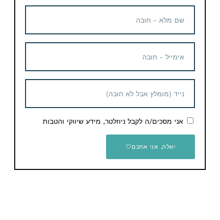
£15.99 / 68 ש"ח
ממליץ Dod-Ali
משחק לקונסולת אקסבוקס
Call of Duty WWII – Gold
קונסולת משחק Sony
Edition Xbox
PlayStation 5 Slim 1TB
אני מסכים/ה לקבל ניוזלטר, מידע שיווקי והטבות
Digital Edition – אחריות יבואן
£8.99 / 38 ש"ח
רשמי על ידי ישפאר
יאלה, אני אתכם🤍
1,439 ש"ח
יש לכם שאלות / הערות / הארות לגבי המוצר? תשאירו
תגובה