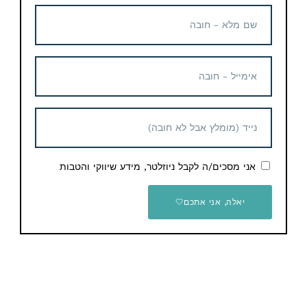
662$ / 2,137 ש"ח
קופון הנחה
קופון הנחה
סמארטפון Xiaomi Redmi A5
60$ / 193 ש"ח
אני מסכים/ה לקבל ניוזלטר, מידע שיווקי והטבות
יאלה, אני אתכם🤍
זוג תגי איתור למכשירי אפל
מבית Ugreen
15.80$ / 53 ש"ח
יש לכם שאלות / הערות / הארות לגבי המוצר? תשאירו