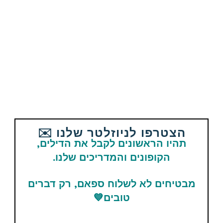
Email
WhatsApp
Facebook
Telegram
תגיות
Banggood
מוצרים נוספים קשורים
לזמן מוגבל!
קופון הנחה
הצטרפו לניוזלטר שלנו ✉️
תהיו הראשונים לקבל את הדילים,
הקופונים והמדריכים שלנו.
טלפון סלולרי Xiaomi Poco
C85 256GB 8GB RAM תומך
מבטיחים לא לשלוח ספאם, רק דברים
NFC!
טובים
💙
השקה – סמארטפון OnePlus
116$ / 371 ש"ח
15 – גרסה גלובאלית