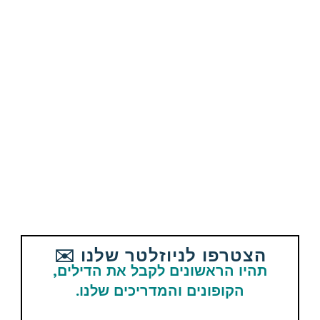
Telegram
תגיות
Amazon
מוצרים נוספים קשורים
קופון הנחה
הצטרפו לניוזלטר שלנו ✉️
תהיו הראשונים לקבל את הדילים,
הקופונים והמדריכים שלנו.
מכשיר להסרת בד עודף “מסיר
גולגולים” שיאומי