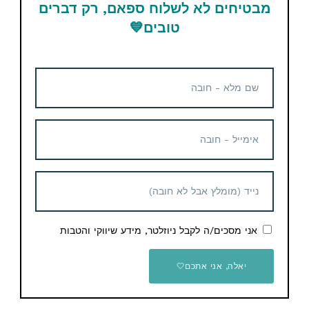
מבטיחים לא לשלוח ספאם, רק דברים
17.36$ / 57 ש"ח
טובים
💙
סופטשל קולומביה –
Columbia Ascender
Softshell
58.25$ / 209 ש"ח
מעיל פוך איכותי מבית
אני מסכים/ה לקבל ניוזלטר, מידע שיווקי והטבות
GoNature
165 ₪
יאלה, אני אתכם🤍