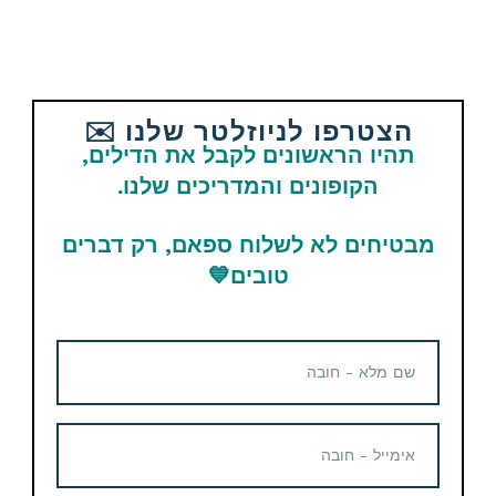
צבע טורקיז
111 ש"ח
מקלחת ניידת נטענת מעולה
לים קמפינג ולשטח
הצטרפו לניוזלטר שלנו ✉️
תהיו הראשונים לקבל את הדילים,
26.83$ / 89 ש"ח
הקופונים והמדריכים שלנו.
מבטיחים לא לשלוח ספאם, רק דברים
טובים
💙
מזרן זוגי עבה מתנפח כולל
משאבה מבית Glamp – אפור
399 ש"ח
ציליה משפחתית מתקפלת
Vibemo
49.99$ / 178 ש"ח