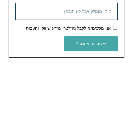
יש לכם שאלות / הערות / הארות לגבי המוצר? תשאירו
תגובה
אני מסכים/ה לקבל ניוזלטר, מידע שיווקי והטבות
יאלה, אני אתכם🤍
השאר תגובה