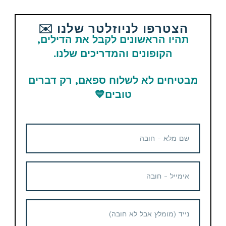
מוצרים נוספים קשורים
הצטרפו לניוזלטר שלנו ✉️
קופון הנחה
תהיו הראשונים לקבל את הדילים,
הקופונים והמדריכים שלנו.
שעון חכם אמייזפיט Amazfit
GTS 2 – new version
מבטיחים לא לשלוח ספאם, רק דברים
טובים
💙
34.76$ / 115 ש"ח
שעון חכם Garmin Venu Sq 2
155.94$ / 498 ש"ח