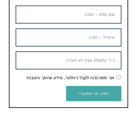
והמשפחה
Email
WhatsApp
Facebook
Telegram
תגיות
Banggood
אני מסכים/ה לקבל ניוזלטר, מידע שיווקי והטבות
מוצרים נוספים קשורים
יאלה, אני אתכם🤍
קופון הנחה
קופון הנחה
מצלמת רכב 70mai A200 +
מצלמת רכב 70mai Dash