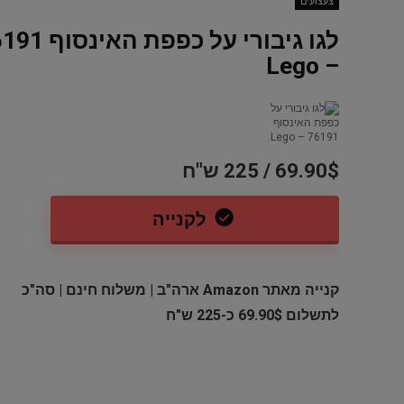
צעצועים
לגו גיבורי על כפפת הא
Dod-Al
– Lego
69.90$ / 225 ש"ח
לקנייה
משחק לקונסולת אקסבוקס Call of
סט 12 קופסאות אחסון מזכוכית
קנייה מאתר Amazon ארה"ב | משלוח חינם | סה"כ
Duty 
Finedine – סך הכל 24 חלקים
S5880/81 סידרה 00
לתשלום 69.90$ כ-225 ש"ח
95 ש"ח
89.96$ / 283 ש"ח
139 ש"ח