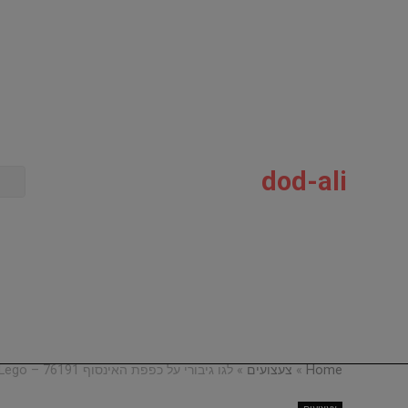
dod-ali
Home
»
צעצועים
»
לגו גיבורי על כפפת האינסוף 76191 – Lego