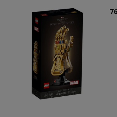
ינסוף 76191
מכונת גילוח Philips Norelco
משחק הכדורסל 26 XBOX
54
SERIES X / ONE
£12.99 / 52 ש"ח