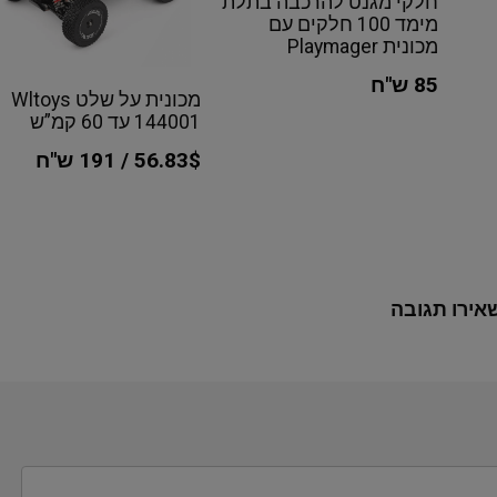
חלקי מגנט להרכבה בתלת
מימד 100 חלקים עם
מכונית Playmager
85 ש"ח
מכונית על שלט Wltoys
144001 עד 60 קמ”ש
56.83$ / 191 ש"ח
אירו תגובה