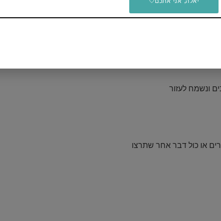
יאלה, אני אתכם🤍
יש לכם שאלות בנוגע לדיל?
ם ונשמח לעזור
ים או כול דבר אחר שתרצו