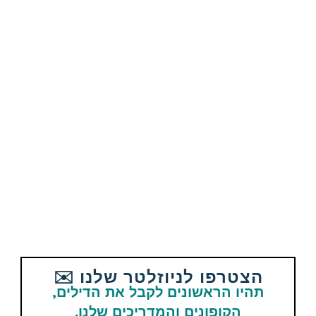
המחיר עלה? לחצו עליי
הישארו מעודכנים
הצטרפו לניוזלטר שלנו ✉️
תהיו הראשונים לקבל את הדילים,
אהבתם את הדיל? תשתפו עם
הקופונים והמדריכים שלנו.