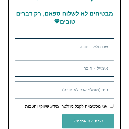
החברים והמשפחה
מבטיחים לא לשלוח ספאם, רק דברים
טובים
💙
Email
WhatsApp
Facebook
Telegram
תגיות
Aliexpress
מוצרים נוספים קשורים
קופון הנחה
אני מסכים/ה לקבל ניוזלטר, מידע שיווקי והטבות
יאלה, אני אתכם🤍
שעון חכם אמייזפיט Amazfit
GTS 2 – new version