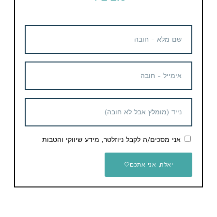
תגיות
Aliexpress
מוצרים נוספים קשורים
קופון הנחה
שעון חכם אמייזפיט Amazfit
GTS 2 – new version
אני מסכים/ה לקבל ניוזלטר, מידע שיווקי והטבות
34.76$ / 115 ש"ח
יאלה, אני אתכם🤍