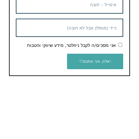
מוזמנים לעקוב גם בשאר הערוצים:
בפייסבוק – תוכלו להתייעץ עם שאר החברים ולבקש מוצרים
או כול דבר אחר שתרצו
אני מסכים/ה לקבל ניוזלטר, מידע שיווקי והטבות
בטלגרם – תקבלו את כול הדילים ישירות לנייד שלכם
ביוטיוב – תמצאו את כול המדריכים וההסברים
יאלה, אני אתכם🤍
בקיצור, בואו, יש אחלה דברים…
אהבתם את הדיל? תשתפו עם החברים והמשפחה
Email
WhatsApp
Facebook