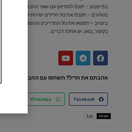
בפייסבוק – תוכלו להתייעץ עם שאר החברים ולבקש מוצר
בטלגרם – תקבלו את כול הדילים ישירות לנייד שלכם
ביוטיוב – תמצאו את כול המדריכים וההסברים
בקיצור, בואו, יש אחלה דברים…
אהבתם את הדיל? תשתפו עם החברים והמשפח
mail
WhatsApp
Facebook
תגיות
ksp