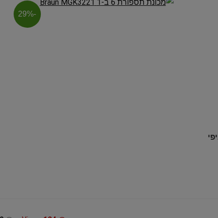
-29%
מכונת גילוח Philips Norelco
משחק הכדורסל 26 XBOX
ם לנקודת איסוף ב 58 סניפי
54
SERIES X / ONE
£12.99 / 52 ש"ח