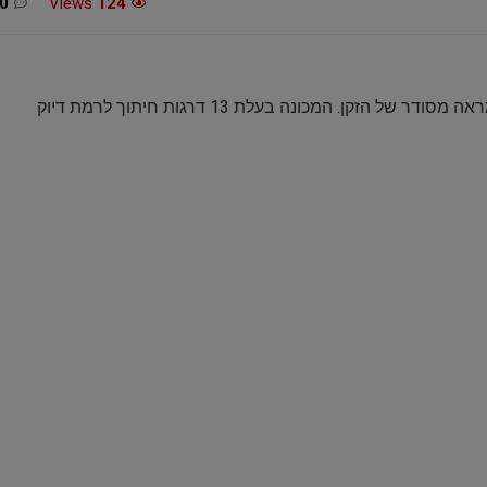
0
Views
124
מכונת תספורת חדישה ואיכותית מבית Braun לעיצוב ולמראה מסודר של הזקן. המכונה בעלת 13 דרגות חיתוך לרמת דיוק