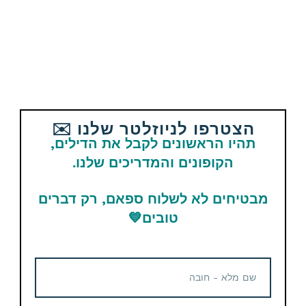
בקיצור, בואו, יש אחלה דברים…
אהבתם את הדיל? תשתפו עם החברים
והמשפחה
הצטרפו לניוזלטר שלנו ✉️
תהיו הראשונים לקבל את הדילים,
הקופונים והמדריכים שלנו.
Email
WhatsApp
Facebook
מבטיחים לא לשלוח ספאם, רק דברים
Telegram
טובים
💙
תגיות
Aliexpress
מוצרים נוספים קשורים