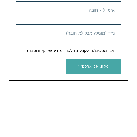
קופון הנחה
אני מסכים/ה לקבל ניוזלטר, מידע שיווקי והטבות
יאלה, אני אתכם🤍
סים וירטואלי eSIM של Airalo
– לא משלמים יותר מאות
שקלים לחברות הסלולר
קופון הנחה
מדחום אוזן דיגיטלי Braun
ThermoScan 7+ Connect
49.19$ / 160 ש"ח