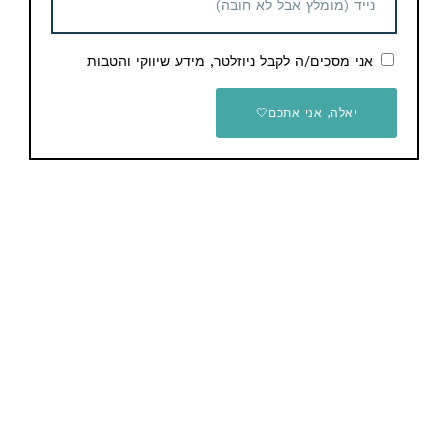
אני מסכים/ה לקבל ניוזלטר, מידע שיווקי והטבות
יאלה, אני אתכם🤍
אהבתם את הדיל? תשתפו עם החברים והמשפחה
Email
WhatsApp
Facebook
Telegram
תגיות
Banggood
מוצרים נוספים קשורים