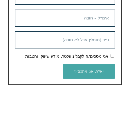
המחירים באתר נכונים ליום הפרסום ועלולים להשתנות לכן
אם קיבלתם מחיר שונה זה אומר שהדיל נגמר.
המחיר מושפע משער המטבע, מלאי אצל הספקים, זמינות,
ביקוש וגורמים נוספים ולכן גם מוגבל ועלול להסתיים מהר.
אני מסכים/ה לקבל ניוזלטר, מידע שיווקי והטבות
צריכים עזרה? יש לכם שאלות נוספות לגבי הדיל? תרשמו
יאלה, אני אתכם🤍
בתגובות בתחתית העמוד או דרך כפתור הצור קשר באתר
ונשמח לעזור.
מוזמנים לעקוב גם בשאר הערוצים:
בפייסבוק – תוכלו להתייעץ עם שאר החברים ולבקש מוצרים
או כול דבר אחר שתרצו