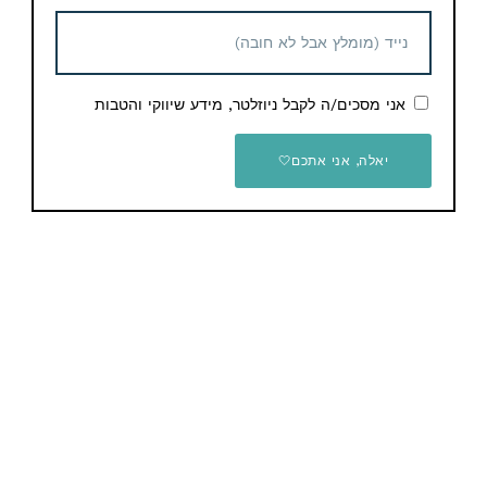
מוצרים נוספים קשורים
אני מסכים/ה לקבל ניוזלטר, מידע שיווקי והטבות
יאלה, אני אתכם🤍
מכונת תספורת אלחוטית Wahl
Pro 79470
55.99$ / 177 ש"ח
מכונת גילוח Philips Norelco
S5880/81 סידרה 5400