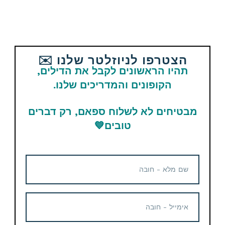
בטלגרם – תקבלו את כול הדילים ישירות לנייד שלכם
ביוטיוב – תמצאו את כול המדריכים וההסברים
בקיצור, בואו, יש אחלה דברים…
הצטרפו לניוזלטר שלנו ✉️
תהיו הראשונים לקבל את הדילים,
הקופונים והמדריכים שלנו.
אהבתם את הדיל? תשתפו עם החברים והמשפחה
מבטיחים לא לשלוח ספאם, רק דברים
טובים
💙
Email
WhatsApp
Facebook
Telegram
תגיות
Amazon