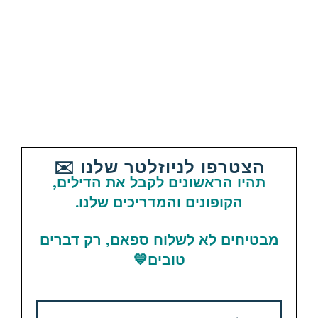
מוזמנים לעקוב גם בשאר הערוצים:
בפייסבוק – תוכלו להתייעץ עם שאר החברים ולבקש מוצרים
או כול דבר אחר שתרצו
בטלגרם – תקבלו את כול הדילים ישירות לנייד שלכם
ביוטיוב – תמצאו את כול המדריכים וההסברים
בקיצור, בואו, יש אחלה דברים…
הצטרפו לניוזלטר שלנו ✉️
תהיו הראשונים לקבל את הדילים,
הקופונים והמדריכים שלנו.
מבטיחים לא לשלוח ספאם, רק דברים
אהבתם את הדיל? תשתפו עם החברים והמשפחה
טובים
💙
Email
WhatsApp
Facebook