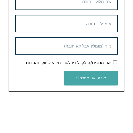
Telegram
תגיות
ksp
מוצרים נוספים קשורים
אני מסכים/ה לקבל ניוזלטר, מידע שיווקי והטבות
יאלה, אני אתכם🤍
מכונת שטיפה MICHELIN
בלחץ 125 באר מדגם
MPX16E
499 ש"ח
מפוח עלים אלחוטי VASG כולל
3 סוללות 21V