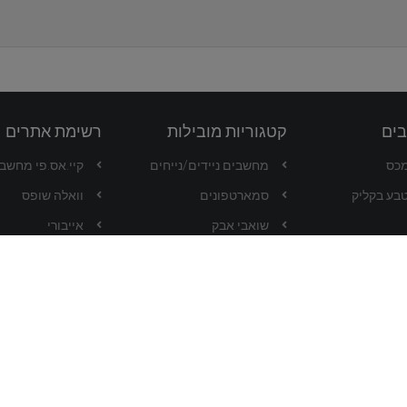
בים
קטגוריות מובילות
רשימת אתרים
מכס
מחשבים ניידים/נייחים
קיי.אס.פי מחשבים -
בע בקליק
סמארטפונים
וואלה שופס
שואבי אבק
אייבורי
סטרימרים
עליאקספרס
בנגגוד