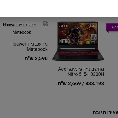
חה
מחשב נייד Huawei
Matebook
2,590 ש"ח
מחשב נייד גיימינג Acer
Nitro 5 i5-10300H
838.19$ / 2,669 ש"ח
אירו תגובה