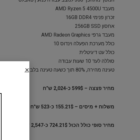
מעבד AMD Ryzen 5 4500U
זכרון פנימי 16GB DDR4
אחסון 256GB SSD
מעבד גרפי AMD Radeon Graphics
כולל מערכת הפעלה וינדוס 10
כולל עט דיגיטלית
סוללה לעד 10 שעות עבודה
טעינה מהירה, 80% תוך כשעה טעינה בלבד
מחיר פצצה – 599$ כ-2,024 ש"ח
משלוח + מיסים – 155.21$ כ-523 ש"ח
מחיר סופי כולל הכול 724.21$ כ-2,547 ש"ח