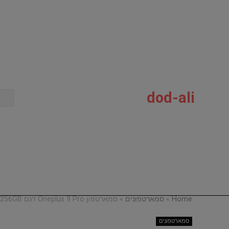
dod-ali
Home
»
סמארטפונים
»
סמארטפון Oneplus 9 Pro דגם 12GB 256GB
סמארטפונים