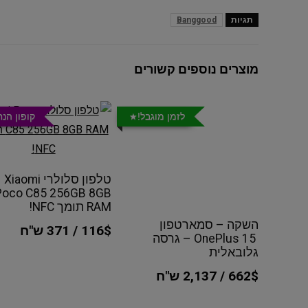
תגיות
Banggood
מוצרים נוספים קשורים
לזמן מוגבל!
קופון הנ
טלפון סלולרי Xiaomi
Poco C85 256GB 8GB
RAM תומך NFC!
השקה – סמארטפון
116$ / 371 ש"ח
OnePlus 15 – גרסה
גלובאלית
662$ / 2,137 ש"ח