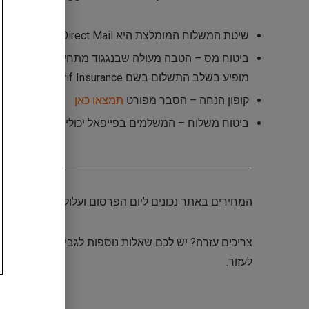
שיטת המשלוח המומלצת היא Israel Direct Mail
ביטוח מס – הטבה מעולה שבנגגוד מתחייבים להחזיר ל
מופיע בשלב התשלום בשם Taarif Insurance הסבר מלא ומפורט כולל תמונות
קופון הנחה – הסבר מפורט
תמצאו כאן
ביטוח משלוח – המשלמים בפייפאל יכולים לוותר עליו | יופיע בשלב הת
המחירים באתר נכונים ליום הפרסום ועלולים להשתנות ל
צריכים עזרה? יש לכם שאלות נוספות לגבי הדיל? תרשמ
לעזור.