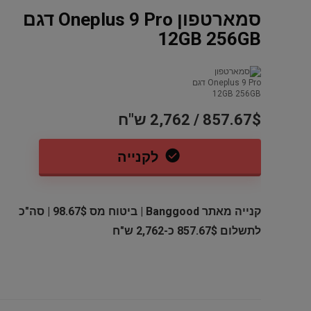
סמארטפון Oneplus 9 Pro דגם
Dod-Al
12GB 256GB
857.67$ / 2,762 ש"ח
לקנייה
משחק לקונסולת אקסבוקס Call of
סט 12 קופסאות אחסון מזכוכית
קנייה מאתר Banggood | ביטוח מס 98.67$ | סה"כ
Duty 
Finedine – סך הכל 24 חלקים
S5880/81 סידרה 00
לתשלום 857.67$ כ-2,762 ש"ח
95 ש"ח
89.96$ / 283 ש"ח
139 ש"ח