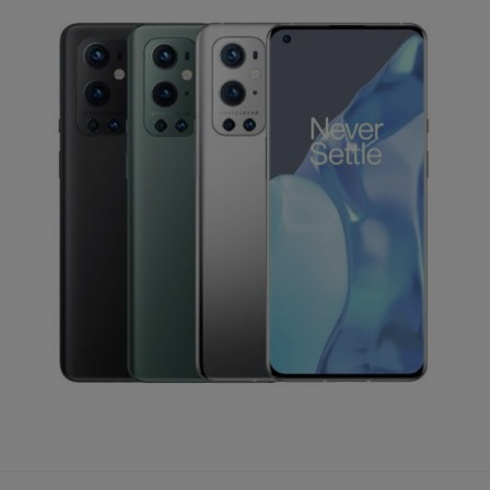
מכונת גילוח Philips Norelco
משחק הכדורסל 26 XBOX
54
SERIES X / ONE
£12.99 / 52 ש"ח