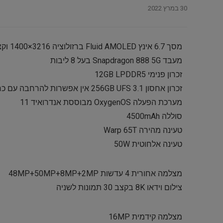
30 במרץ 2022
מסך 6.7 אינץ Fluid AMOLED ברזולוציה 3216×1400 וקצב רענון 120Hz
מעבד Snapdragon 888 5G בעל 8 ליבות
זכרון פנימי 12GB LPDDR5
זכרון אחסון 256GB UFS 3.1 אין אפשרות להרחבה עם כרטיס זכרון
מערכת הפעלה OxygenOS מבוססת אנדרואיד 11
סוללה 4500mAh
טעינה מהירה Warp 65T
טעינה אלחוטית 50W
מצלמה אחורית 4 עדשות 48MP+50MP+8MP+2MP
צילום וידאו 8K בקצב 30 תמונות לשניה
מצלמה קידמית 16MP