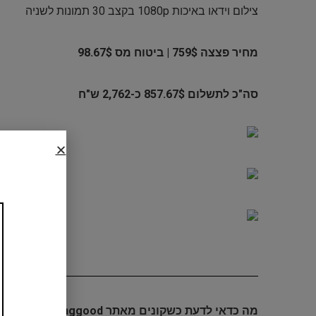
צילום וידאו באיכות 1080p בקצב 30 תמונות לשניה
מחיר פצצה 759$ | ביטוח מס 98.67$
סה"כ לתשלום 857.67$ כ-2,762 ש"ח
מה כדאי לדעת כשקונים מאתר Banggood: