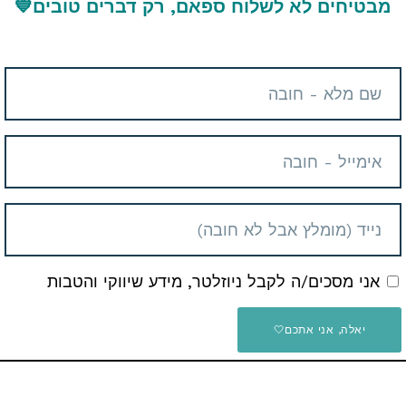
מבטיחים לא לשלוח ספאם, רק דברים טובים
💙
כם תשלום מס במידה ושילמתם על החבילה כשהיא הגיעה אליכם |
תמצאו כאן
שלום Shipping Insurance
כן אם קיבלתם מחיר שונה זה אומר שהדיל נגמר.
אני מסכים/ה לקבל ניוזלטר, מידע שיווקי והטבות
ו בתגובות בתחתית העמוד או דרך כפתור הצור קשר באתר ונשמח
יאלה, אני אתכם🤍