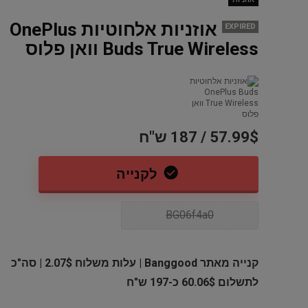
Dod-Al
אוזניות אלחוטיות OnePlus
EXPIRED
Buds True Wireless וואן פלוס
57.99$ / 187 ש"ח
לקנייה
משחק לקונסולת אקסבוקס Call of
סט 12 קופסאות אחסון מזכוכית
Duty 
Finedine – סך הכל 24 חלקים
S5880/81 סידרה 00
BG06f4a0
95 ש"ח
89.96$ / 283 ש"ח
139 ש"ח
קנייה מאתר Banggood | עלות משלוח 2.07$ | סה"כ
לתשלום 60.06$ כ-197 ש"ח