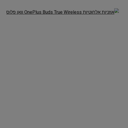
מכונת גילוח Philips Norelco
משחק הכדורסל 26 XBOX
54
SERIES X / ONE
£12.99 / 52 ש"ח