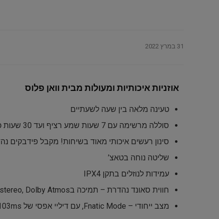
31 במרץ 2022
אוזניות איכותיות ומעולות מבית וואן פלוס
טעינה מלאה בין שעה לשעתיים
סוללה מרשימה עם 7 שעות שמע רציף ועד 30 שעות כולל הסוללה בקייס
סינון רעשים איכותי מאוד בשיחות! מקבל פידבקים נה
שליטה נוחה בטאצ’
עמידות לנוזלים בתקן IPX4
חווית סאונד נהדרת – תמיכה ב3D stereo, Dolby Atmos ודרייברים דינמים גדולים!
מצב ייחודי – Fnatic Mode, עם דיליי אפסי של 103ms בלבד! יכול לשמש גם לגיימינג