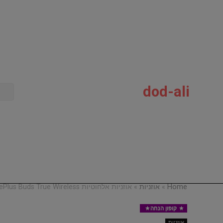
dod-ali
Home
»
אוזניות
»
אוזניות אלחוטיות OnePlus Buds True Wireless וואן פלוס
קופון הנחה
אוזניות