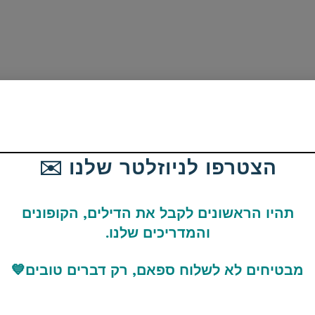
הצטרפו לניוזלטר שלנו ✉️
כם תשלום מס במידה ושילמתם על החבילה כשהיא הגיעה אליכם |
תהיו הראשונים לקבל את הדילים, הקופונים
תמצאו כאן
והמדריכים שלנו.
מבטיחים לא לשלוח ספאם, רק דברים טובים
💙
שלום Shipping Insurance