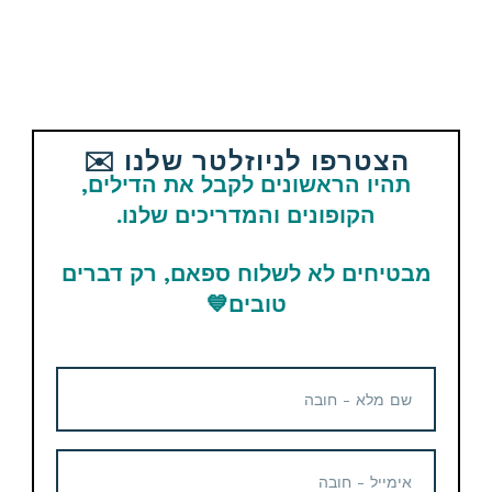
פעם ראשונה מזמינים מאמזון?
כאן
יש לכם מדריך איך לעשות
זאת בקלות
הצטרפו לניוזלטר שלנו ✉️
תהיו הראשונים לקבל את הדילים,
הקופונים והמדריכים שלנו.
המחירים באתר נכונים ליום הפרסום ועלולים להשתנות לכן
מבטיחים לא לשלוח ספאם, רק דברים
אם קיבלתם מחיר שונה זה אומר שהדיל נגמר.
טובים
💙
צריכים עזרה? יש לכם שאלות נוספות לגבי הדיל? תרשמו
בתגובות בתחתית העמוד או דרך כפתור הצור קשר באתר
ונשמח לעזור.