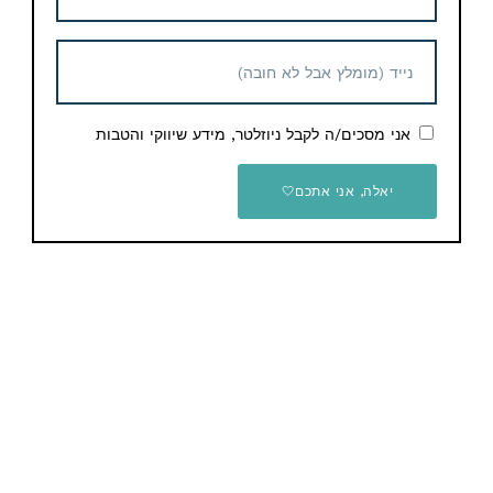
מוזמנים לעקוב גם בשאר הערוצים:
בפייסבוק – תוכלו להתייעץ עם שאר החברים ולבקש מוצרים
אני מסכים/ה לקבל ניוזלטר, מידע שיווקי והטבות
או כול דבר אחר שתרצו
בטלגרם – תקבלו את כול הדילים ישירות לנייד שלכם
יאלה, אני אתכם🤍
ביוטיוב – תמצאו את כול המדריכים וההסברים
בקיצור, בואו, יש אחלה דברים…
אהבתם את הדיל? תשתפו עם החברים והמשפחה
Email
WhatsApp
Facebook