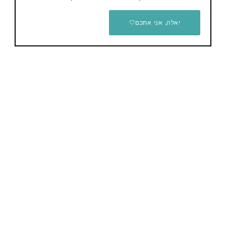
יאלה, אני אתכם🤍
מכונת תספורת אלחוטית Wahl
Pro 79470
55.99$ / 177 ש"ח
מכונת גילוח Philips Norelco
S5880/81 סידרה 5400
89.96$ / 283 ש"ח