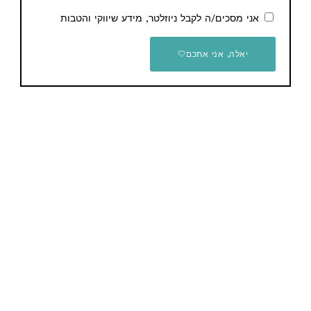
מדחום בשר אלחוטי חכם
אני מסכים/ה לקבל ניוזלטר, מידע שיווקי והטבות
95 ש"ח
INKBIRD INT-11I-B
18.15$ / 58 ש"ח
יאלה, אני אתכם🤍
קופון הנחה
קופון הנחה
מדפסת מדבקות מדגם
NIIMBOT B21
43.44$ / 141 ש"ח
משקל אדם דיגיטלי חכם eufy
C20
28.75$ / 95 ש"ח