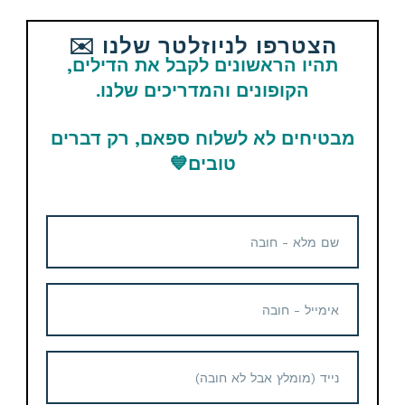
הצטרפו לניוזלטר שלנו ✉️
Email
WhatsApp
Facebook
תהיו הראשונים לקבל את הדילים,
הקופונים והמדריכים שלנו.
Telegram
מבטיחים לא לשלוח ספאם, רק דברים
תגיות
ksp
טובים
💙
מוצרים נוספים קשורים
קופון הנחה
סט 12 קופסאות אחסון
מזכוכית Finedine – סך הכל
24 חלקים