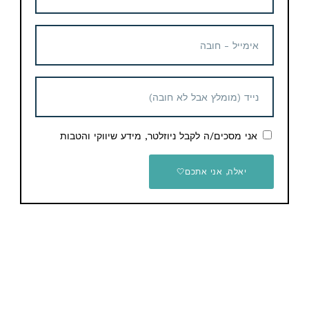
כרטיס מנוי Sony PlayStation
Plus לשנה למשתמש ישראלי
₪205.00
3 Comments
אני מסכים/ה לקבל ניוזלטר, מידע שיווקי והטבות
Highest Rating
Most Helpful
Show all
יאלה, אני אתכם🤍
Lowest Rating
Add your review
Reply
איתי
30 בספטמבר 2021 at 8:11 am
מחיר אש