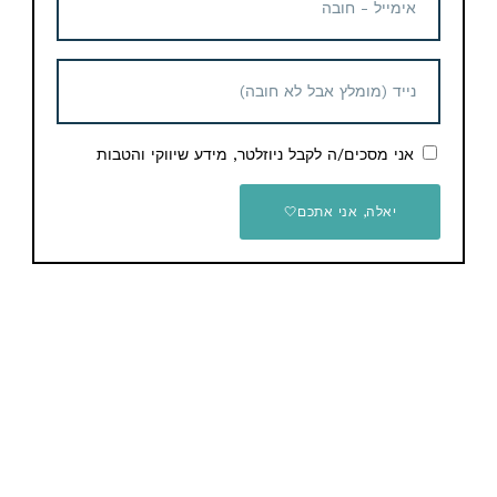
מוזמנים לעקוב גם בשאר הערוצים:
בפייסבוק – תוכלו להתייעץ עם שאר החברים ולבקש מוצרים
או כול דבר אחר שתרצו
בטלגרם – תקבלו את כול הדילים ישירות לנייד שלכם
ביוטיוב – תמצאו את כול המדריכים וההסברים
אני מסכים/ה לקבל ניוזלטר, מידע שיווקי והטבות
בקיצור, בואו, יש אחלה דברים…
יאלה, אני אתכם🤍
אהבתם את הדיל? תשתפו עם החברים והמשפחה
Email
WhatsApp
Facebook
Telegram