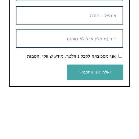
Telegram
תגיות
ksp
מוצרים נוספים קשורים
אני מסכים/ה לקבל ניוזלטר, מידע שיווקי והטבות
לזמן מוגבל!
יאלה, אני אתכם🤍
מקרן קול אלחוטי 2.1 ערוצים
מקרן קול בלוטוס עם סאבוופר
400W דגם Samsung B-
אלחוטי Yamaha YAS-209
Series HW-C450
643 ש"ח
399 ש"ח