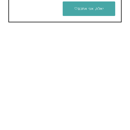
יאלה, אני אתכם🤍
מזרן זוגי עבה מתנפח כולל
משאבה מבית Glamp – אפור
399 ש"ח
ציליה משפחתית מתקפלת
Vibemo
49.99$ / 178 ש"ח
יש לכם שאלות / הערות / הארות לגבי המוצר? תשאירו
תגובה