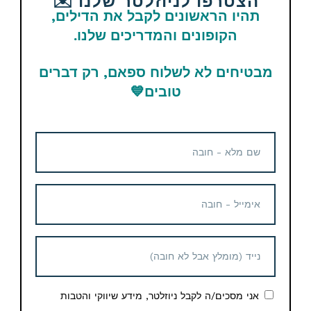
הצטרפו לניוזלטר שלנו ✉️
Telegram
תהיו הראשונים לקבל את הדילים,
הקופונים והמדריכים שלנו.
תגיות
ksp
מבטיחים לא לשלוח ספאם, רק דברים
טובים
💙
מוצרים נוספים קשורים
ממליץ Dod-Ali
מיטת שיזוף לים מבית Playa –
צבע טורקיז
111 ש"ח
מקלחת ניידת נטענת מעולה
לים קמפינג ולשטח
26.83$ / 89 ש"ח
אני מסכים/ה לקבל ניוזלטר, מידע שיווקי והטבות