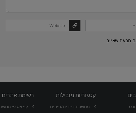
ם הבאה שאגיב.
בים
קטגוריות מובילות
רשימת אתרים
מכס
מחשבים ניידים/נייחים
קיי.אס.פי מחשבים -
בע בקליק
סמארטפונים
וואלה שופס
שואבי אבק
אייבורי