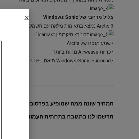
צליל מרחבי של Windows Sonic
Arctis 3 נמצא בתאימות מלאה עם השמע המקורי בסראונד שמובנה במחשבי Windows 10 וקונסולות Xbox One.
תכונות• מיקרופון Clearcast
• שמע מנצח של Arctis
• כריות Airweave נוחות ביותר
• Windows-Sonic Surround תואם PC ו Xbox One
המחיר שונה ממה שמופיע בפרסום? הקופון לא ת
תרשמו לנו בתגובה בתחתית העמוד מה בדיוק א