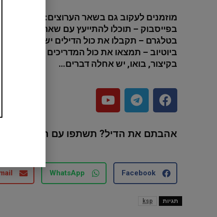
מוזמנים לעקוב גם בשאר הערוצים:
בפייסבוק – תוכלו להתייעץ עם שאר החברים ול
בטלגרם – תקבלו את כול הדילים ישירות לנייד 
ביוטיוב – תמצאו את כול המדריכים וההסברים
בקיצור, בואו, יש אחלה דברים…
אהבתם את הדיל? תשתפו עם החברים ו
mail
WhatsApp
Facebook
תגיות
ksp