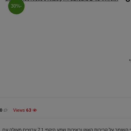
-30%
י
מכונת גילוח Philips Norelco
משחק הכדורסל 26 XBOX
54
SERIES X / ONE
£12.99 / 52 ש"ח
0
Views
63
אוזניות גיימרים איכותיות מבית SteelSeries בעיצוב יחודי השומר על קרירות האוזן ובאיכות שמע היקפי 7.1 ערוצים מעולה עם