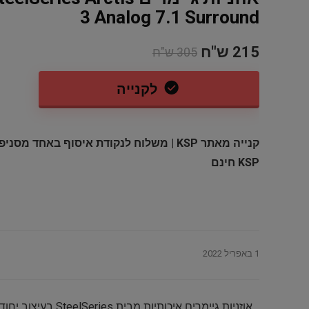
Dod-Al
3 Analog 7.1 Surround
215 ש"ח
305 ש"ח
לקנייה
קנייה מאתר KSP | משלוח לנקודת איסוף באחד מסניפ
KSP חינם
משחק לקונסולת אקסבוקס Call of
סט 12 קופסאות אחסון מזכוכית
Duty 
Finedine – סך הכל 24 חלקים
S5880/81 סידרה 00
95 ש"ח
89.96$ / 283 ש"ח
139 ש"ח
1 באפריל 2022