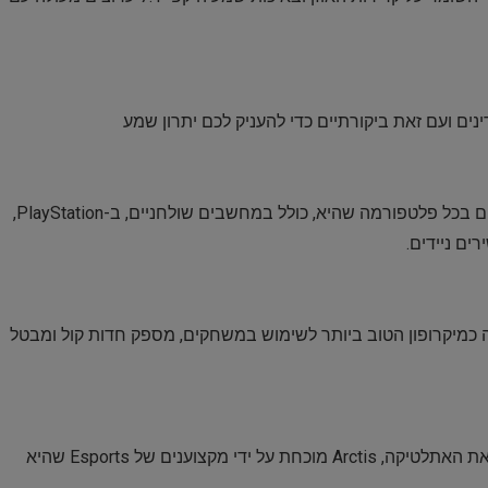
תאימות לכל הפלטפורמות – האוזניות מתאימות למשחקים בכל פלטפורמה שהיא, כולל במחשבים שולחניים, ב-PlayStation,
על אישור Discord, שידוע בתעשייה כמיקרופון הטוב ביותר לשימוש במשחקים, מספק חדות קול ומבטל
עם הבנייה הקלה, עיצוב המתלים החדשני והבדים בהשראת האתלטיקה, Arctis מוכחת על ידי מקצוענים של Esports שהיא