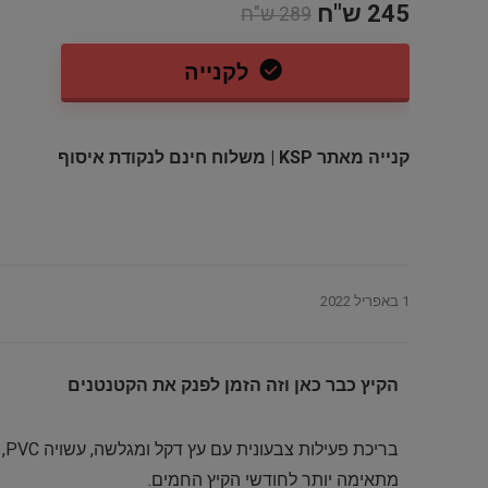
245 ש"ח
289 ש"ח
לקנייה
קנייה מאתר KSP | משלוח חינם לנקודת איסוף
משחק לקונסולת אקסבוקס Call of
סט 12 קופסאות אחסון מזכוכית
Duty 
Finedine – סך הכל 24 חלקים
S5880/81 סידרה 00
1 באפריל 2022
95 ש"ח
89.96$ / 283 ש"ח
139 ש"ח
הקיץ כבר כאן וזה הזמן לפנק את הקטנטנים
בר
מתאימה יותר לחודשי הקיץ החמים.