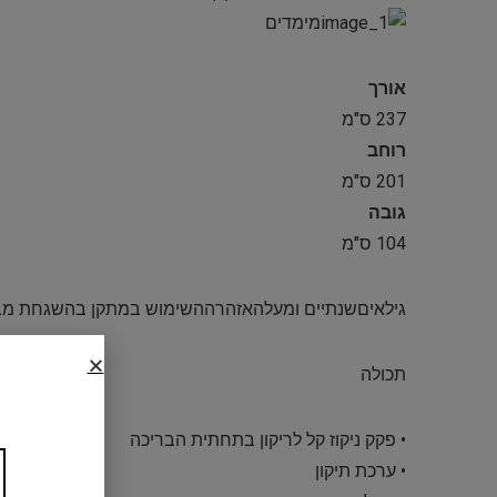
מימדים
אורך
237 ס"מ
רוחב
201 ס"מ
גובה
104 ס"מ
גילאיםשנתיים ומעלהאזהרההשימוש במתקן בהשגחת מב
תכולה
• פקק ניקוז קל לריקון בתחתית הבריכה
• ערכת תיקון