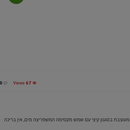
מכונת גילוח Philips Norelco
משחק הכדורסל 26 XBOX
54
SERIES X / ONE
0
Views
67
£12.99 / 52 ש"ח
יכת פעילות צבעונית עם עץ דקל ומגלשה, עשויה PVC, מעוצבת בסגנון קיצי עם שמש מקסימה המשפריצה מים, אין בריכה