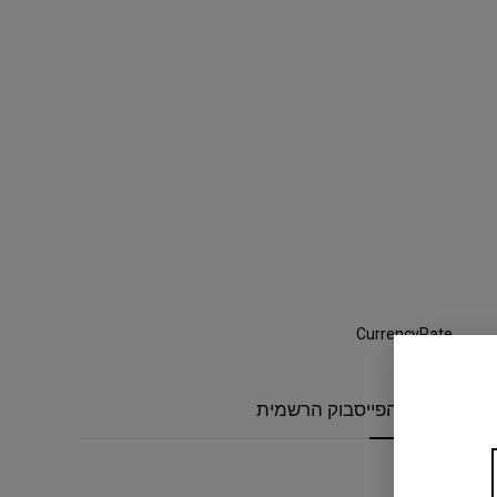
CurrencyRate
קבוצת הפייסבוק הרשמית