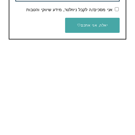
אני מסכים/ה לקבל ניוזלטר, מידע שיווקי והטבות
יאלה, אני אתכם🤍
אהבתם את הדיל? תשתפו עם החברים והמשפחה
Email
WhatsApp
Facebook
Telegram
תגיות
Banggood
מוצרים נוספים קשורים
קופון הנחה
קופון הנחה