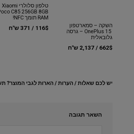
טלפון סלולרי Xiaomi
Poco C85 256GB 8GB
RAM תומך NFC!
השקה – סמארטפון
116$ / 371 ש"ח
OnePlus 15 – גרסה
גלובאלית
662$ / 2,137 ש"ח
יש לכם שאלות / הערות / הארות לגבי המוצר? תש
השאר תגובה