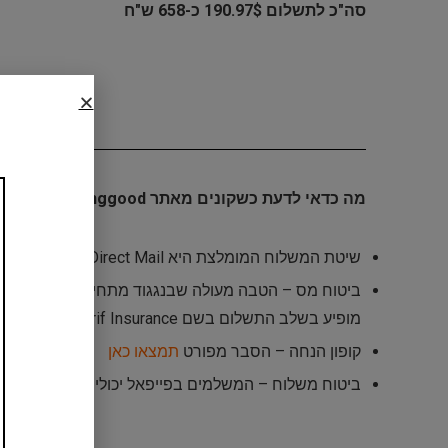
סה"כ לתשלום 190.97$ כ-658 ש"ח
מה כדאי לדעת כשקונים מאתר Banggood:
שיטת המשלוח המומלצת היא Israel Direct Mail
ביטוח מס – הטבה מעולה שבנגגוד מתחייבים להחזיר ל
מופיע בשלב התשלום בשם Taarif Insurance הסבר מלא ומפורט כולל תמונות
קופון הנחה – הסבר מפורט
תמצאו כאן
ביטוח משלוח – המשלמים בפייפאל יכולים לוותר עליו | יופיע בשלב הת