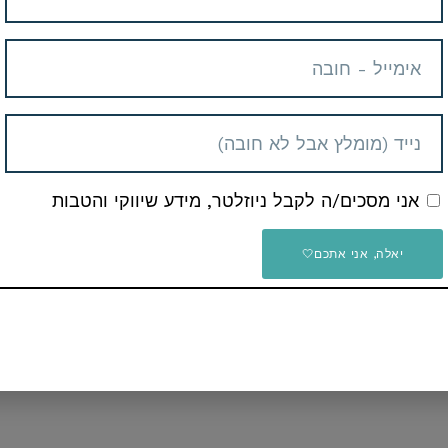
כן אם קיבלתם מחיר שונה זה אומר שהדיל נגמר.
ו בתגובות בתחתית העמוד או דרך כפתור הצור קשר באתר ונשמח
אני מסכים/ה לקבל ניוזלטר, מידע שיווקי והטבות
יאלה, אני אתכם🤍
ים או כול דבר אחר שתרצו