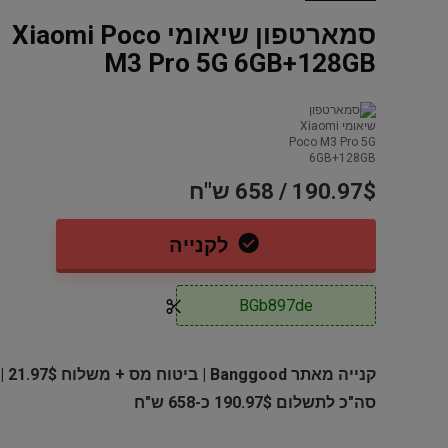
Dod-Al
סמארטפון שיאומי Xiaomi Poco
M3 Pro 5G 6GB+128GB
190.97$ / 658 ש"ח
לקנייה
משחק לקונסולת אקסבוקס Call of
סט 12 קופסאות אחסון מזכוכית
Duty 
Finedine – סך הכל 24 חלקים
S5880/81 סידרה 00
BGb897de
95 ש"ח
89.96$ / 283 ש"ח
139 ש"ח
קנייה מאתר Banggood | ביטוח מס + משלוח 21.97$ |
סה"כ לתשלום 190.97$ כ-658 ש"ח