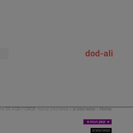
dod-ali
Home
»
סמארטפונים
»
סמארטפון שיאומי Xiaomi Poco M3 Pro 5G 6GB+128GB
קופון הנחה
סמארטפונים