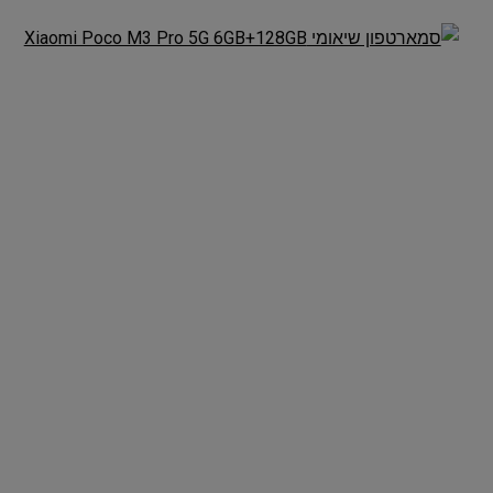
מכונת גילוח Philips Norelco
משחק הכדורסל 26 XBOX
54
SERIES X / ONE
£12.99 / 52 ש"ח