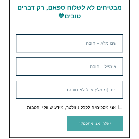
קופון הנחה – הסבר מפורט
תמצאו כאן
מבטיחים לא לשלוח ספאם, רק דברים
ביטוח משלוח – המשלמים בפייפאל יכולים לוותר עליו |
טובים
💙
יופיע בשלב התשלום Shipping Insurance
המחירים באתר נכונים ליום הפרסום ועלולים להשתנות לכן
אם קיבלתם מחיר שונה זה אומר שהדיל נגמר.
צריכים עזרה? יש לכם שאלות נוספות לגבי הדיל? תרשמו
בתגובות בתחתית העמוד או דרך כפתור הצור קשר באתר
ונשמח לעזור.
אני מסכים/ה לקבל ניוזלטר, מידע שיווקי והטבות
יאלה, אני אתכם🤍