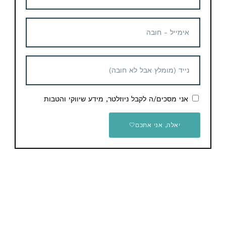
Telegram
מוצרים נוספים קשורים
אני מסכים/ה לקבל ניוזלטר, מידע שיווקי והטבות
יאלה, אני אתכם🤍
מכונת שטיפה בלחץ 110 באר
עם ערכת אביזרים לרכב
Karcher K2 Car Kit – אחריות
יבואן רשמי על ידי דן שלדן
מפוח עלים אלחוטי VASG כולל
3 סוללות 21V
499 ש"ח