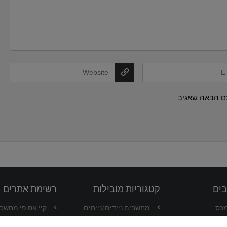
ם הבאה שאגיב.
בים
קטגוריות מובילות
רשימת אתרים
מכס
מחשבים ניידים/נייחים
קיי.אס.פי מחשבים -
בע בקליק
סמארטפונים
וואלה שופס