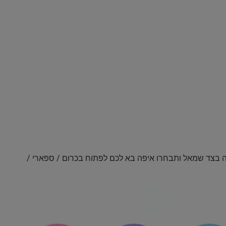
 על הלינק ואז על ה-3 נקודות למעלה בצד שמאל ותבחרו איפה בא לכם לפתוח בכרום / ספארי /