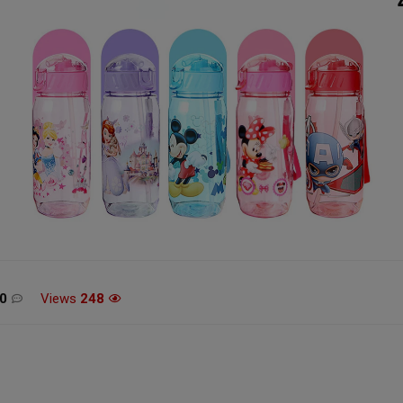
מכונת גילוח Philips Norelco
משחק הכדורסל 26 XBOX
54
SERIES X / ONE
0
Views
248
£12.99 / 52 ש"ח