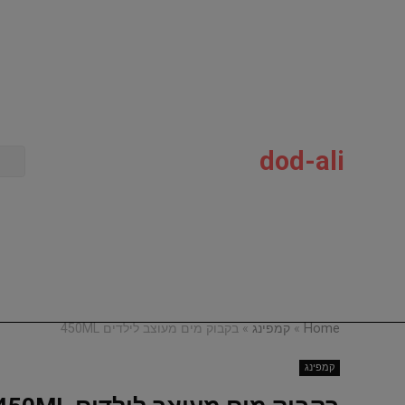
dod-ali
Home
»
קמפינג
»
בקבוק מים מעוצב לילדים 450ML
קמפינג