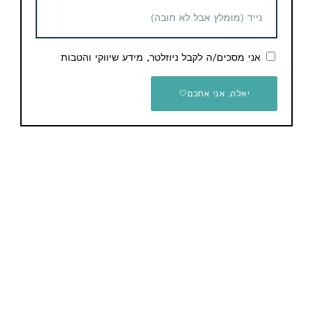
משחק הכדורסל NBA 2K26
XBOX SERIES X / ONE
משחק הכדורגל פיפא 26
לאקסבוקס FC 26 Xbox One
אני מסכים/ה לקבל ניוזלטר, מידע שיווקי והטבות
£12.99 / 52 ש"ח
& Xbox Series X|S
£15.99 / 68 ש"ח
יאלה, אני אתכם🤍
ממליץ Dod-Ali
משחק לקונסולת אקסבוקס
Call of Duty WWII – Gold
קונסולת משחק Sony
Edition Xbox
PlayStation 5 Slim 1TB
Digital Edition – אחריות יבואן
£8.99 / 38 ש"ח
רשמי על ידי ישפאר
1,439 ש"ח