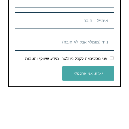
Telegram
תגיות
Aliexpress
מוצרים נוספים קשורים
אני מסכים/ה לקבל ניוזלטר, מידע שיווקי והטבות
קופון הנחה
יאלה, אני אתכם🤍
סט 12 קופסאות אחסון
מזכוכית Finedine – סך הכל
24 חלקים
מדחום בשר אלחוטי חכם
95 ש"ח
INKBIRD INT-11I-B
18.15$ / 58 ש"ח